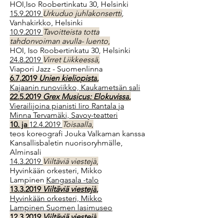
HOI,Iso Roobertinkatu 30, Helsinki
15.9.2019
Urkuduo juhlakonsertti
,
Vanhakirkko, Helsinki
10.9.2019
Tavoitteista totta
tahdonvoiman avulla- luento
,
HOI,
Iso Roobertinkatu 30, Helsinki
24.8.2019
Virret Liikkeessä,
Viapori Jazz - Suomenlinna
6.7.2019
Unien kieliopista
,
Kajaanin runoviikko, Kaukametsän sali
22.5.2019
Grex Musicus: Elokuvissa
,
Vierailijoina pianisti Iiro Rantala ja
Minna Tervamäki,
Savoy-teatteri
10. ja
12.4.2019
Toisaalla
,
teos koreografi Jouka Valkaman kanssa
Kansallisbaletin nuorisoryhmälle,
Alminsali
14.3.2019
Viiltäviä viestejä
,
Hyvinkään orkesteri, Mikko
Lampinen
Kangasala -talo
13.3.2019
Viiltäviä viestejä
,
Hyvinkään orkesteri, Mikko
Lampinen
Suomen lasimuseo
12.3.2019
Viiltäviä viestejä
,