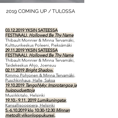
2019 COMING UP / TULOSSA
03.12.2019 YKSIN SATEESSA
FESTIVAALI,
Hollowed Be Thy Name
Thibault Monnier & Minna Tervamäki,
Kulttuurikeskus Poleeni, Pieksämäki
29.11.2019 YKSIN SATEESSA
FESTIVAALI,
Hollowed Be Thy Name
Thibault Monnier & Minna Tervamäki,
Taidekeskus Ahjo, Joensuu
02.11.2019
Bright Shadow
,
Kimmo Pohjonen & Minna Tervamäki,
Puschkinhaus, Halle, Saksa
19.10.2019
TangoNyky: Improtangoa ja
huippuduettoja
Musiikkitalo, Helsinki
19.10.- 9.11. 2019
Lumikuningata
r
,
Kansallisooppera, Helsinki
5.-6.10.2019 klo 10:30-12:30
Minnan
metodit
viikonloppukurssi,