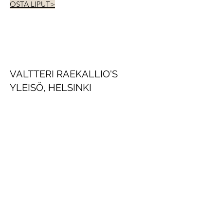
OSTA LIPUT>
VALTTERI RAEKALLIO'S
YLEISÖ, HELSINKI
15.11. -5.12.2018
, 19:00
MORE INFORMATION (In Finnish)>
BUY TICKETS>
VALTTERI RAEKALLION
YLEISÖ, HELSINKI
15.11. -5.12.2018
KLO 19:00