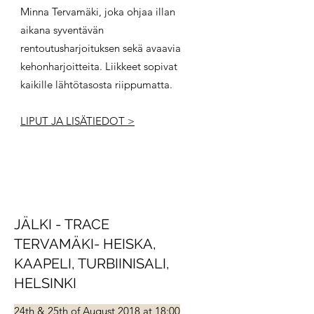
Minna Tervamäki, joka ohjaa illan
aikana syventävän
rentoutusharjoituksen sekä avaavia
kehonharjoitteita. Liikkeet sopivat
kaikille lähtötasosta riippumatta.
LIPUT JA LISÄTIEDOT >
JÄLKI - TRACE
TERVAMÄKI- HEISKA,
KAAPELI, TURBIINISALI,
HELSINKI
24th & 25th of August 2018 at 18:00