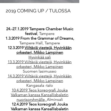
2019 COMING UP / TULOSSA
24.-27.1.2019
Tampere Chamber Music
festival
, Tampere
1.3.2019 From the Grammar of Dreams,
Tampere Hall, Tampere
12.3.2019
Viiltäviä viestejä, Hyvinkään
orkesteri, Mikko Lampinen
Hyvinkää sali
13.3.2019
Viiltäviä viestejä, Hyvinkään
orkesteri, Mikko Lampinen
Suomen lasimuseo
14.3.2019
Viiltäviä viestejä, Hyvinkään
orkesteri, Mikko Lampinen
Kangasala -talo
10.4.2019
Teos koreografi Jouka
Valkaman kanssa Kansallisbaletin
nuorisoryhmälle,
Alminsali
12.4.2019
Teos koreografi Jouka
Valkaman kanssa Kansallisbaletin